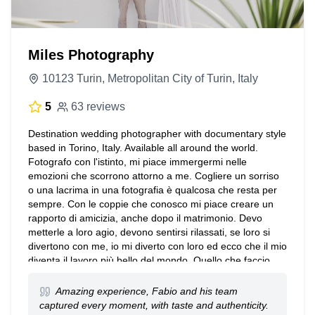
Miles Photography
10123 Turin, Metropolitan City of Turin, Italy
5
63 reviews
Destination wedding photographer with documentary style
based in Torino, Italy. Available all around the world.
Fotografo con l'istinto, mi piace immergermi nelle
emozioni che scorrono attorno a me. Cogliere un sorriso
o una lacrima in una fotografia è qualcosa che resta per
sempre. Con le coppie che conosco mi piace creare un
rapporto di amicizia, anche dopo il matrimonio. Devo
metterle a loro agio, devono sentirsi rilassati, se loro si
divertono con me, io mi diverto con loro ed ecco che il mio
diventa il lavoro più bello del mondo. Quello che faccio
consiste nel raccontare una storia, per molti quella del
giorno più importante all'interno di una coppia, e per farlo
Amazing experience, Fabio and his team
lascio che gli eventi scorrano in modo naturale, seguo la
captured every moment, with taste and authenticity.