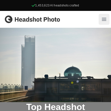
1,453,623
AI headshots crafted
Headshot Photo
Ope
Top Headshot