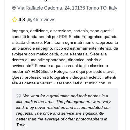
Via Raffaele Cadorna, 24, 10136 Torino TO, Italy
4.8
46 reviews
Impegno, dedizione, discrezione, cortesia, sono questi i
concetti fondamentali per FDR Studio Fotografico quando
si tratta di nozze. Per il team ogni matrimonio rappresenta
un piacevole impegno, ricco ed estremamente intenso, da
svolgere con meticolosità, cura e fantasia. Siete alla
ricerca di uno stile spontaneo, dinamico, sobrio e
avvincente? Pensate a qualcosa dal taglio classico o
moderno? FDR Studio Fotografico è qui per soddisfarvi.
Questi professionisti fotografi e videografi eclettici, attenti
alle esigenze e versatili, saranno lieti di stupirvi con un
prodotto di qualità adatto ad ogni esigenza. Si realizzano
anche servizi fotografici per comunioni, cresime,
We went for a graduation and took photos in a
maternità e molto altro. Chiama subito per maggiori
little park in the area. The photographers were very
informazioni!
kind, they never rushed us and accommodated our
requests. The price and service are significantly
better than the average of other photographers in
Turin.