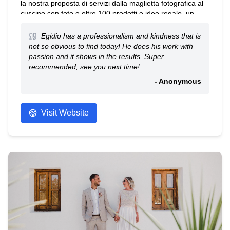
la nostra proposta di servizi dalla maglietta fotografica al
cuscino con foto e oltre 100 prodotti e idee regalo. un
ricco catalogo e una vasta esposizione di quadri e cornici
potranno abbellire le vostre pareti e dare un tocco
Egidio has a professionalism and kindness that is
esaltante alle vostre stampe... Vi aspettiamo ...
not so obvious to find today! He does his work with
passion and it shows in the results. Super
recommended, see you next time!
- Anonymous
Visit Website