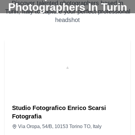
Discover talented photographers based in
Photographers In Turin
Turin, Italy
to capture your perfect professional
headshot
Studio Fotografico Enrico Scarsi
Fotografia
Via Oropa, 54/B, 10153 Torino TO, Italy