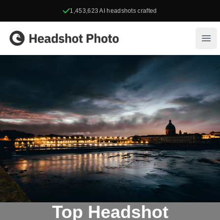
1,453,623
AI headshots crafted
Headshot Photo
Ope
Top Headshot