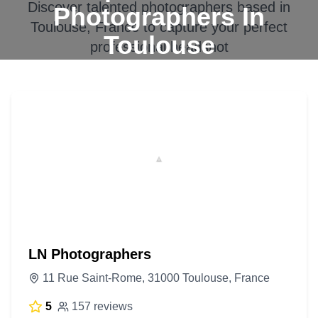
Discover talented photographers based in
Photographers In
Toulouse, France
to capture your perfect
Toulouse
professional headshot
LN Photographers
11 Rue Saint-Rome, 31000 Toulouse, France
5
157 reviews