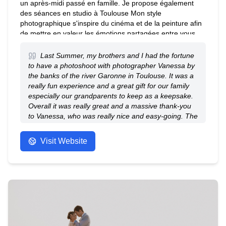
un après-midi passé en famille. Je propose également
des séances en studio à Toulouse Mon style
photographique s'inspire du cinéma et de la peinture afin
de mettre en valeur les émotions partagées entre vous
lors de la séance. Parce que vos souvenirs méritent d'être
partagé avec vos proche au fil des années prenez le
Last Summer, my brothers and I had the fortune
temps de réaliser régulièrement des séances. Découvrez
to have a photoshoot with photographer Vanessa by
mon travail en image via mon site. À bientôt, Vanessa
the banks of the river Garonne in Toulouse. It was a
really fun experience and a great gift for our family
especially our grandparents to keep as a keepsake.
Overall it was really great and a massive thank-you
to Vanessa, who was really nice and easy-going. The
photos turned out stunning and the whole time was
definitely well spent.
Visit Website
- Anonymous