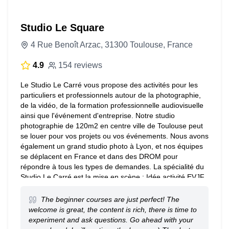
Studio Le Square
4 Rue Benoît Arzac, 31300 Toulouse, France
4.9
154 reviews
Le Studio Le Carré vous propose des activités pour les
particuliers et professionnels autour de la photographie,
de la vidéo, de la formation professionnelle audiovisuelle
ainsi que l'événement d'entreprise. Notre studio
photographie de 120m2 en centre ville de Toulouse peut
se louer pour vos projets ou vos événements. Nous avons
également un grand studio photo à Lyon, et nos équipes
se déplacent en France et dans des DROM pour
répondre à tous les types de demandes. La spécialité du
Studio Le Carré est la mise en scène : Idée activité EVJF,
TeamBuilding, Photos de famille, Portraits Corporate,
Trombinoscope Entreprise, Photographe de produit,
The beginner courses are just perfect! The
Évenementiel. Tentez l'aventure originale du Studio Le
welcome is great, the content is rich, there is time to
Carré, Osez vous démarquer, Osez Carré !
experiment and ask questions. Go ahead with your